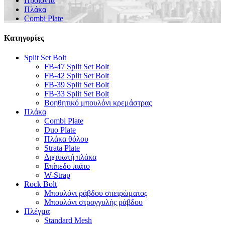
Προϊόντα
Πλάκα
Combi Plate
Κατηγορίες
Split Set Bolt
FB-47 Split Set Bolt
FB-42 Split Set Bolt
FB-39 Split Set Bolt
FB-33 Split Set Bolt
Βοηθητικό μπουλόνι κρεμάστρας
Πλάκα
Combi Plate
Duo Plate
Πλάκα θόλου
Strata Plate
Διχτυωτή πλάκα
Επίπεδο πιάτο
W-Strap
Rock Bolt
Μπουλόνι ράβδου σπειρώματος
Μπουλόνι στρογγυλής ράβδου
Πλέγμα
Standard Mesh