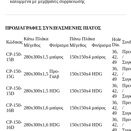
καλυμμένα με μεμβράνες συρρίκνωσης
ΠΡΟΔΙΑΓΡΑΦΕΣ ΣΥΝΔΥΑΣΜΕΝΗΣ ΠΙΑΤΟΣ
Κάτω Πλάκα
Πάνω Πλάκα
Hole
Κώδικας
Συν
Dia.
Μέγεθος
Φινίρισμα
Μέγεθος
Φινίρισμα
36,
Πρε
CP-150-
280x300x1,5
μαύρος
150x150x4
μαύρος
42,
/
15B
49
Συγ
36,
Πρε
CP-150-
Προ-
280x300x1,5
150x150x4
HDG
42,
/
15G
Γαλβ
49
Συγ
36,
Πρε
CP-150-
280x300x1,5
HDG
150x150x4
HDG
42,
/
15D
49
Συγ
36,
Πρε
CP-150-
280x300x1,6
μαύρος
150x150x4
μαύρος
42,
/
16B
49
Συγ
36,
Πρε
CP-150-
280x300x1,6
HDG
150x150x4
HDG
42,
/
16D
49
Συγ