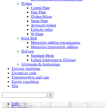
Πλάκα
Combi Plate
Duo Plate
Πλάκα θόλου
Strata Plate
Διχτυωτή πλάκα
Επίπεδο πιάτο
W-Strap
Rock Bolt
Μπουλόνι ράβδου σπειρώματος
Μπουλόνι στρογγυλής ράβδου
Πλέγμα
Standard Mesh
Ειδικά Απαιτούμενο Πλέγμα
Αξεσουάρ & Αναλώσιμα
Ελεγχος ποιότητας
Σχετικά με εμάς
Επικοινωνήστε μαζί μας
Συχνές ερωτήσεις
Νέα
Σπίτι