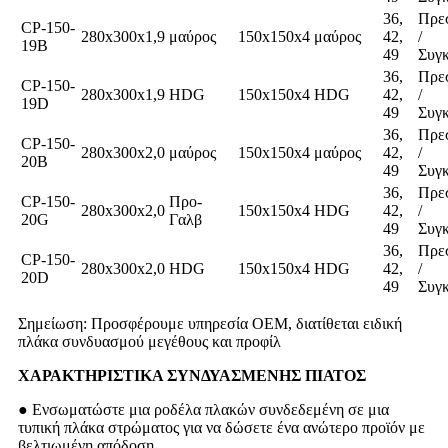
36,
Πρε
CP-150-
280x300x1,9
μαύρος
150x150x4
μαύρος
42,
/
19B
49
Συγ
36,
Πρε
CP-150-
280x300x1,9
HDG
150x150x4
HDG
42,
/
19D
49
Συγ
36,
Πρε
CP-150-
280x300x2,0
μαύρος
150x150x4
μαύρος
42,
/
20B
49
Συγ
36,
Πρε
CP-150-
Προ-
280x300x2,0
150x150x4
HDG
42,
/
20G
Γαλβ
49
Συγ
36,
Πρε
CP-150-
280x300x2,0
HDG
150x150x4
HDG
42,
/
20D
49
Συγ
Σημείωση: Προσφέρουμε υπηρεσία OEM, διατίθεται ειδική
πλάκα συνδυασμού μεγέθους και προφίλ
ΧΑΡΑΚΤΗΡΙΣΤΙΚΑ ΣΥΝΔΥΑΣΜΕΝΗΣ ΠΙΑΤΟΣ
● Ενσωματώστε μια ροδέλα πλακών συνδεδεμένη σε μια
τυπική πλάκα στρώματος για να δώσετε ένα ανώτερο προϊόν με
βελτιωμένη απόδοση.