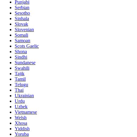
Punjabi
Serbian
Sesotho
Sinhala
Slovak
Slovenian
Somali
Samoan
Scots Gaelic
Shona
Sindhi
Sundanese
Swahili
Tajik
Tamil
Telugu
Thai
Ukrainian
Urdu
Uzbek
Vietnamese
Welsh
Xhosa
Yiddish
Yoruba