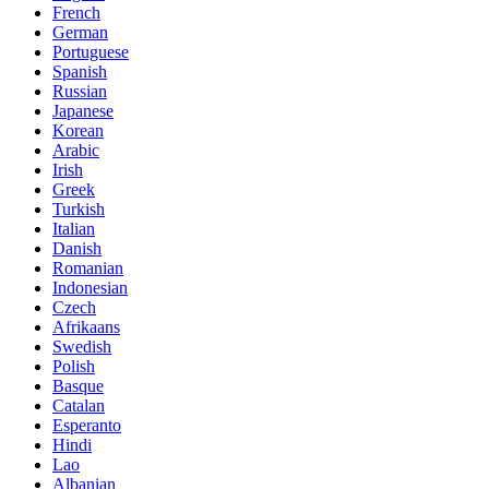
French
German
Portuguese
Spanish
Russian
Japanese
Korean
Arabic
Irish
Greek
Turkish
Italian
Danish
Romanian
Indonesian
Czech
Afrikaans
Swedish
Polish
Basque
Catalan
Esperanto
Hindi
Lao
Albanian