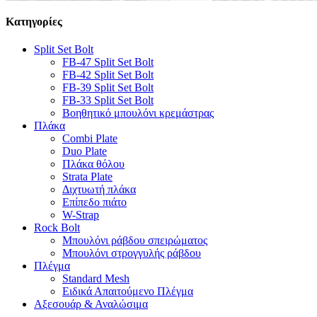
Κατηγορίες
Split Set Bolt
FB-47 Split Set Bolt
FB-42 Split Set Bolt
FB-39 Split Set Bolt
FB-33 Split Set Bolt
Βοηθητικό μπουλόνι κρεμάστρας
Πλάκα
Combi Plate
Duo Plate
Πλάκα θόλου
Strata Plate
Διχτυωτή πλάκα
Επίπεδο πιάτο
W-Strap
Rock Bolt
Μπουλόνι ράβδου σπειρώματος
Μπουλόνι στρογγυλής ράβδου
Πλέγμα
Standard Mesh
Ειδικά Απαιτούμενο Πλέγμα
Αξεσουάρ & Αναλώσιμα