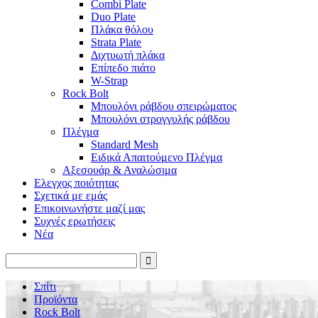
Combi Plate
Duo Plate
Πλάκα θόλου
Strata Plate
Διχτυωτή πλάκα
Επίπεδο πιάτο
W-Strap
Rock Bolt
Μπουλόνι ράβδου σπειρώματος
Μπουλόνι στρογγυλής ράβδου
Πλέγμα
Standard Mesh
Ειδικά Απαιτούμενο Πλέγμα
Αξεσουάρ & Αναλώσιμα
Ελεγχος ποιότητας
Σχετικά με εμάς
Επικοινωνήστε μαζί μας
Συχνές ερωτήσεις
Νέα
Σπίτι
Προϊόντα
Rock Bolt