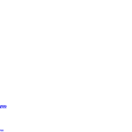
χου
..