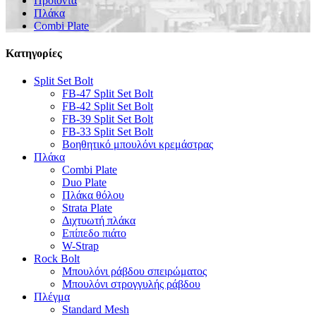
Προϊόντα
Πλάκα
Combi Plate
Κατηγορίες
Split Set Bolt
FB-47 Split Set Bolt
FB-42 Split Set Bolt
FB-39 Split Set Bolt
FB-33 Split Set Bolt
Βοηθητικό μπουλόνι κρεμάστρας
Πλάκα
Combi Plate
Duo Plate
Πλάκα θόλου
Strata Plate
Διχτυωτή πλάκα
Επίπεδο πιάτο
W-Strap
Rock Bolt
Μπουλόνι ράβδου σπειρώματος
Μπουλόνι στρογγυλής ράβδου
Πλέγμα
Standard Mesh