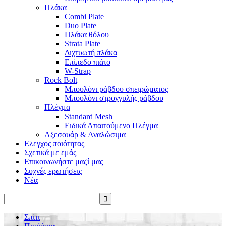
Πλάκα
Combi Plate
Duo Plate
Πλάκα θόλου
Strata Plate
Διχτυωτή πλάκα
Επίπεδο πιάτο
W-Strap
Rock Bolt
Μπουλόνι ράβδου σπειρώματος
Μπουλόνι στρογγυλής ράβδου
Πλέγμα
Standard Mesh
Ειδικά Απαιτούμενο Πλέγμα
Αξεσουάρ & Αναλώσιμα
Ελεγχος ποιότητας
Σχετικά με εμάς
Επικοινωνήστε μαζί μας
Συχνές ερωτήσεις
Νέα
Σπίτι